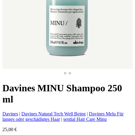
Davines MINU Shampoo 250
ml
Davines
|
Davines Natural Tech Well Being
|
Davines Melu Für
langes oder geschädigtes Haar
|
sential Hair Care Minu
25,00
€