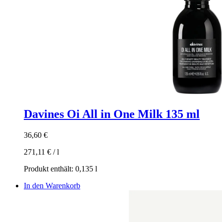
Davines Oi All in One Milk 135 ml
36,60
€
271,11
€
/
l
Produkt enthält: 0,135
l
In den Warenkorb