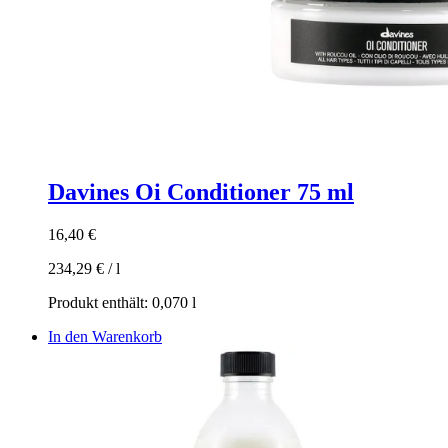
Davines Oi Conditioner 75 ml
16,40
€
234,29
€
/
l
Produkt enthält: 0,070
l
In den Warenkorb