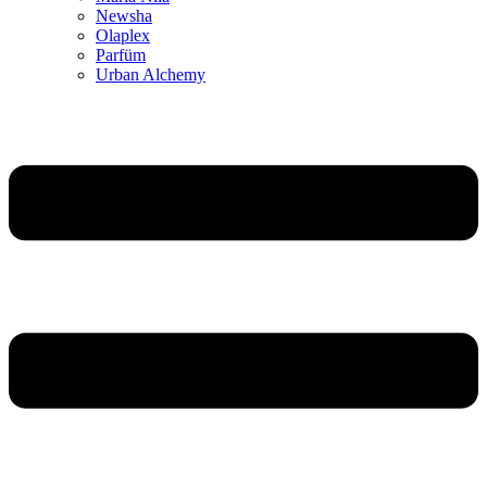
Newsha
Olaplex
Parfüm
Urban Alchemy