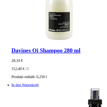
Davines Oi Shampoo 280 ml
28,10
€
112,40
€
/
l
Produkt enthält: 0,250
l
In den Warenkorb